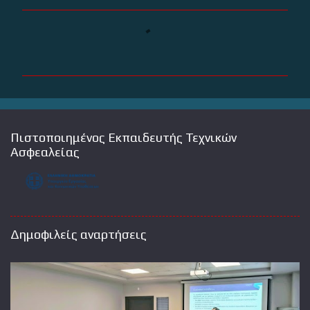
Σ
χ
ό
λ
ι
α
Πιστοποιημένος Εκπαιδευτής Τεχνικών
Ασφεαλείας
Δημοφιλείς αναρτήσεις